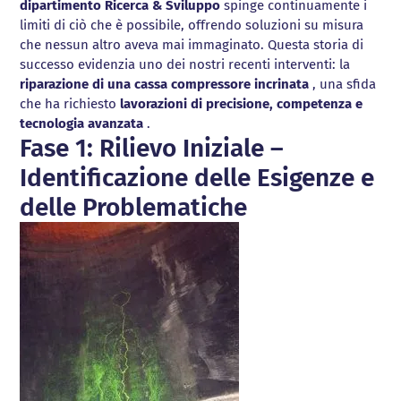
pneumatici
pneumatici
dipartimento Ricerca & Sviluppo
spinge continuamente i
cianfrinatura
Cianfrinatrici
Cianfrinatrici
Barenatura giunti di
Bussole per
Bussole per
Avvitatori
Avvitatori
limiti di ciò che è possibile, offrendo soluzioni su misura
Lappatura e
Smerigliatrici
Smerigliatrici
potenza
chiavi
chiavi
elettronici a
elettronici a
che nessun altro aveva mai immaginato. Questa storia di
rettifica
e lappatrici
e lappatrici
Allineamenti casse
dinamometriche
dinamometriche
SCOPRI LA
batteria
batteria
successo evidenzia uno dei nostri recenti interventi: la
Fresatura lineare ed
Rettificatrice
Rettificatrice
turbina
SCOPRI IL
VENDITA
Moltiplicatori di
Moltiplicatori di
Helios-35+
Helios-35+
riparazione di una cassa compressore incrinata
, una sfida
NOLEGGIO
orbitale
per valvole
per valvole
Riparazione Valve
coppia manuali
coppia manuali
Centraline per
Centraline per
che ha richiesto
lavorazioni di precisione, competenza e
Spianatura flange
con sedi piane
con sedi piane
Pocket
Chiavi
Chiavi
chiavi
chiavi
tecnologia avanzata
.
Barenatura in sito
e coniche
e coniche
Torniture CNC
dinamometriche
dinamometriche
SCOPRI I SERVIZI
idrauliche
idrauliche
Fase 1: Rilievo Iniziale –
in linea
manuali
manuali
Centraline per
Centraline per
Tornitura a
Identificazione delle Esigenze e
tensionatori
tensionatori
controllo numerico
idraulici
idraulici
delle Problematiche
Foratura e
maschiatura