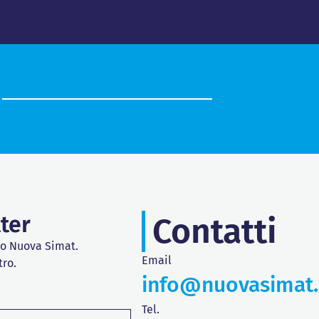
tter
Contatti
do Nuova Simat.
Email
tro.
info@nuovasimat
Tel.