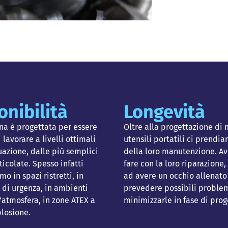
onibilità
Longevità
na è progettata per essere
Oltre alla progettazione di
 lavorare a livelli ottimali
utensili portatili ci prendi
tuazione, dalle più semplici
della loro manutenzione. Av
ticolate. Spesso infatti
fare con la loro riparazione, 
o in spazi ristretti, in
ad avere un occhio allenato
 di urgenza, in ambienti
prevedere possibili proble
 l’atmosfera, in zone ATEX a
minimizzarle in fase di prog
plosione.