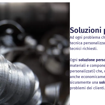
Soluzioni 
Ad ogni problema ch
tecnica personalizza
tecnici richiesti.
Ogni
soluzione pers
materiali e compone
personalizzati) che, 
anche economicamen
sicuramente una
sol
problemi dei clienti