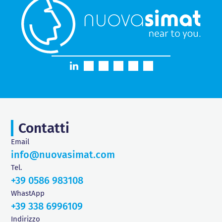
Contatti
Email
info@nuovasimat.com
Tel.
+39 0586 983108
WhastApp
+39 338 6996109
Indirizzo