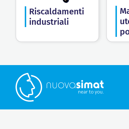
Ma
Riscaldamenti
ut
industriali
po