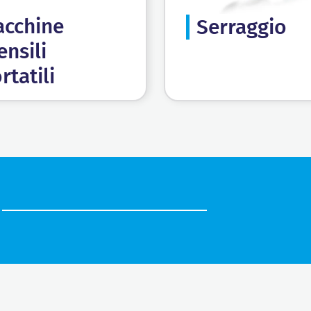
cchine
Serraggio
ensili
rtatili