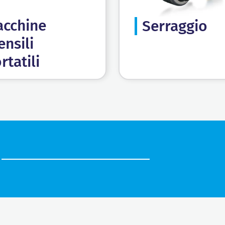
cchine
Serraggio
ensili
rtatili