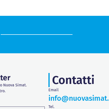
tter
Contatti
do Nuova Simat.
Email
tro.
info@nuovasimat
Tel.