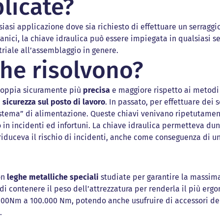
licate?
iasi applicazione dove sia richiesto di effettuare un serragg
nici, la chiave idraulica può essere impiegata in qualsiasi set
riale all’assemblaggio in genere.
he risolvono?
coppia sicuramente più
precisa
e maggiore rispetto ai metodi 
a
sicurezza
sul posto di lavoro
. In passato, per effettuare dei 
istema” di alimentazione. Queste chiavi venivano ripetutamen
 in incidenti ed infortuni. La chiave idraulica permetteva dun
riduceva il rischio di incidenti, anche come conseguenza di una
on
leghe metalliche speciali
studiate per garantire la massima
i contenere il peso dell’attrezzatura per renderla il più erg
a 100Nm a 100.000 Nm, potendo anche usufruire di accessori 
.