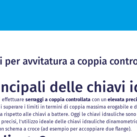
ortatili
portatili
Riparazione di mozzi e rotori
Tensionatori idraulici
Tensionatori idraulici
 portatili
 portatili
Barenatura giunti di potenza
Moltiplicatori di coppia a batter
Moltiplicatori di coppia a batte
ci
ici
Allineamenti casse turbina
Moltiplicatori di coppia pneumat
Moltiplicatori di coppia pneuma
ci e lappatrici
ici e lappatrici
Riparazione Valve Pocket
Avvitatori elettronici a batteria
Avvitatori elettronici a batteria
ice per valvole con sedi piane e
ice per valvole con sedi piane e
Torniture CNC
Helios-35+
Helios-35+
Centraline per chiavi idrauliche
Centraline per chiavi idrauliche
Centraline per tensionatori idrau
Centraline per tensionatori idra
i per avvitatura a coppia contro
ncipali delle chiavi 
 effettuare
serraggi a coppia controllata
con un
elevata prec
i superare i limiti in termini di coppia massima erogabile e
ispetto alle chiavi a battere. Oggi le chiavi idrauliche sono l
ù precisi, l’utilizzo ideale delle chiavi idrauliche dinamometr
 con schema a croce (ad esempio per accoppiare due flange).