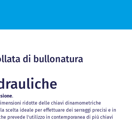
Divaricatori per flange
Divaricatori per flange
ia
ria
Spaccadadi idraulici
Spaccadadi idraulici
ici
tici
Chiavi di contrasto
Chiavi di contrasto
Bussole per chiavi dinamometriche
Bussole per chiavi dinamometriche
Moltiplicatori di coppia manuali
Moltiplicatori di coppia manuali
Chiavi dinamometriche manuali
Chiavi dinamometriche manuali
lici
ulici
llata di bullonatura
SCOPRI I SERVIZI
idrauliche
isione
.
 dimensioni ridotte delle chiavi dinamometriche
a scelta ideale per effettuare dei serraggi precisi e in
iche prevede l’utilizzo in contemporanea di più chiavi