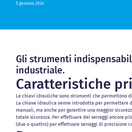
5 gennaio 2024
Ripresa flange
Tagliatubi p
Tagliatubi 
Serraggio dinamometrico
Barenatrici
Barenatrici
Misurazioni con laser tracking
Cianfrinatri
Cianfrinatr
Barenatura giunti di potenza
Smerigliatri
Smerigliatr
Taglio tubi e cianfrinatura
Rettificatr
Rettificatr
Lappatura e rettifica
coniche
coniche
Fresatura lineare ed orbitale
SCOPRI LA VENDITA
Spianatura flange
Gli strumenti indispensabil
Barenatura in sito in linea
SCOPRI IL NOLEGGIO
industriale.
Tornitura a controllo numerico
Foratura e maschiatura
Caratteristiche pri
Le chiavi idrauliche sono strumenti che permettono di
La chiave idraulica venne introdotta per permettere d
manuali, ma anche per garantire una maggior sicurezza r
totale sicurezza. Per effettuare dei serraggi ancora pi
(due o quattro) per effettuare serraggi di precisione