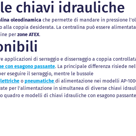
e chiavi idrauliche
alina oleodinamica
che permette di mandare in pressione l’ol
dro alla coppia desiderata. La centralina può essere alimentat
line per
zone ATEX
.
onibili
e applicazioni di serraggio e disserraggio a coppia controllata
che con esagono passante
. La principale differenza risiede ne
er eseguire il serraggio, mentre le bussole
lettriche
o
pneumatiche
di alimentazione nei modelli AP-100
rate per l’alimentazione in simultanea di diverse chiavi idraul
co quadro e modelli di chiavi idrauliche con esagono passante