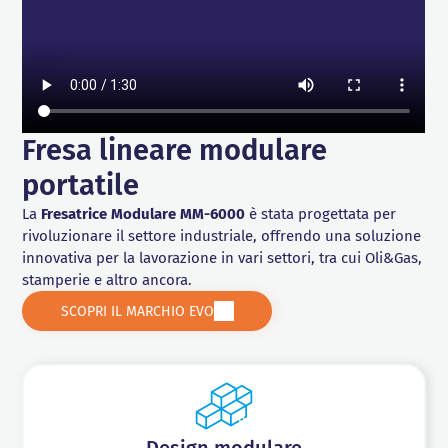
NOLEGGIO
orbitale
per valvole
per valvole
Riparazione Valve
coppia manuali
coppia manuali
Centraline per
Centraline per
Spianatura flange
con sedi piane
con sedi piane
Pocket
Chiavi
Chiavi
chiavi
chiavi
Barenatura in sito
e coniche
e coniche
Torniture CNC
dinamometriche
dinamometriche
SCOPRI I SERVIZI
idrauliche
idrauliche
in linea
manuali
manuali
Centraline per
Centraline per
Tornitura a
tensionatori
tensionatori
controllo numerico
idraulici
idraulici
Foratura e
Fresa lineare modulare
maschiatura
portatile
La
Fresatrice Modulare MM-6000
è stata progettata per
rivoluzionare il settore industriale, offrendo una soluzione
innovativa per la lavorazione in vari settori, tra cui Oli&Gas,
stamperie e altro ancora.
SCOPRI IL MARCHIO EVO
Design modulare