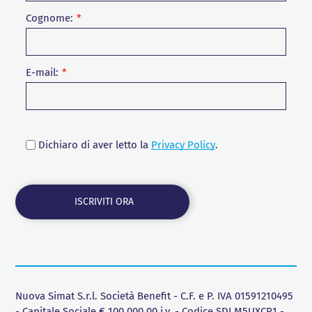
Cognome:
E-mail:
Dichiaro di aver letto la
Privacy Policy
.
Nuova Simat S.r.l. Società Benefit - C.F. e P. IVA 01591210495
- Capitale Sociale € 100.000,00 i.v. - Codice SDI M5UXCR1 -